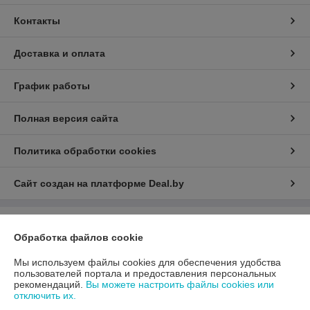
Контакты
Доставка и оплата
График работы
Полная версия сайта
Политика обработки cookies
Сайт создан на платформе Deal.by
Информация для покупателя
Обработка файлов cookie
Юридическое лицо:
ООО «АДМ Энерго»
220037, г. Минск, ул. Аннаева 84/7,комната 1-6
Мы используем файлы cookies для обеспечения удобства
пользователей портала и предоставления персональных
Регистрационный номер ЕГР: 193597061
рекомендаций.
Вы можете настроить файлы cookies или
отключить их.
УНП: 193597061