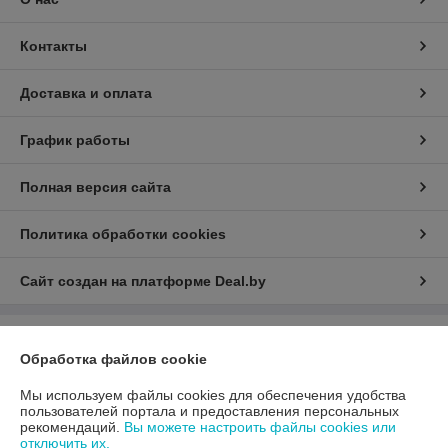
Контакты
Доставка и оплата
График работы
Полная версия сайта
Политика обработки cookies
Сайт создан на платформе Deal.by
Информация для покупателя
Обработка файлов cookie
Юридическое лицо:
ООО «АДМ Энерго»
220037, г. Минск, ул. Аннаева 84/7,комната 1-6
Мы используем файлы cookies для обеспечения удобства
пользователей портала и предоставления персональных
Регистрационный номер ЕГР: 193597061
рекомендаций.
Вы можете настроить файлы cookies или
отключить их.