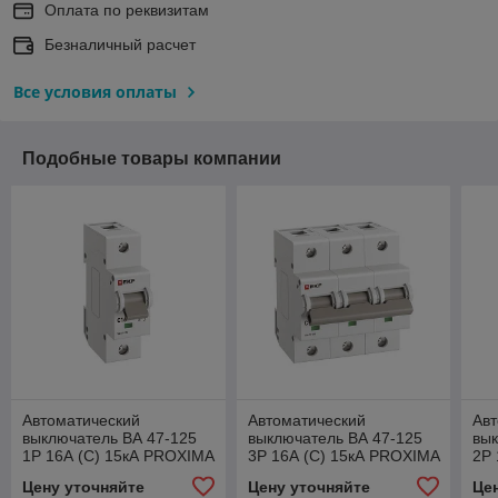
Оплата по реквизитам
Безналичный расчет
Все условия оплаты
Подобные товары компании
Автоматический
Автоматический
Авт
выключатель ВА 47-125
выключатель ВА 47-125
вык
1P 16А (C) 15кА PROXIMA
3P 16А (C) 15кА PROXIMA
2P 
EKF
EKF
PR
Цену уточняйте
Цену уточняйте
Це