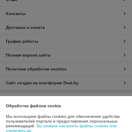
Контакты
Доставка и оплата
График работы
Полная версия сайта
Политика обработки cookies
Сайт создан на платформе Deal.by
Информация для покупателя
Обработка файлов cookie
Юридическое лицо:
ООО «АДМ Энерго»
220037, г. Минск, ул. Аннаева 84/7,комната 1-6
Мы используем файлы cookies для обеспечения удобства
пользователей портала и предоставления персональных
Регистрационный номер ЕГР: 193597061
рекомендаций.
Вы можете настроить файлы cookies или
отключить их.