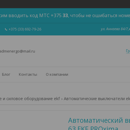
сим вводить код МТС +375
33
, чтобы не ошибаться ном
ул. Аннаева 84/7
+375 (33) 692-79-26
 admenergo@mail.ru
Гр
Блог
Контакты
О компании
 и силовое оборудование ekf
Автоматические выключатели ek
Автоматический вы
63 EKF PROxima