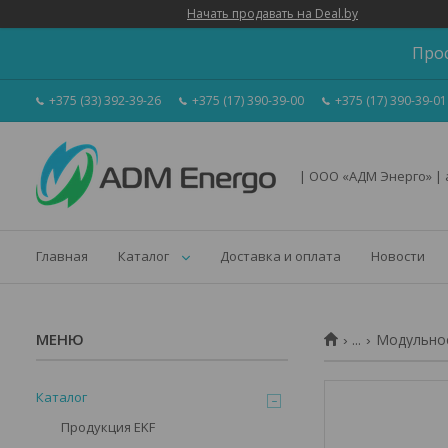
Начать продавать на Deal.by
Про
+375 (33) 392-39-26
+375 (17) 390-39-00
+375 (17) 390-39-01
| ООО «АДМ Энерго» |
Главная
Каталог
Доставка и оплата
Новости
...
Модульное
Каталог
Продукция EKF