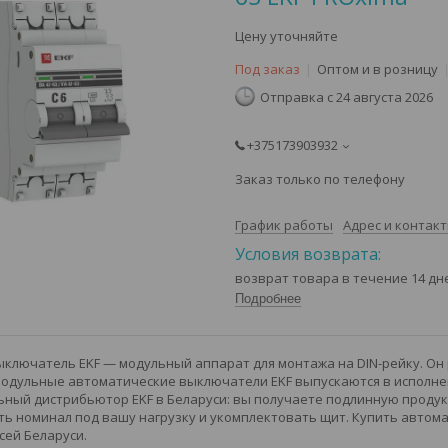
Цену уточняйте
Под заказ
Оптом и в розницу
Отправка с 24 августа 2026
+375173903932
Заказ только по телефону
График работы
Адрес и контак
возврат товара в течение 14 д
Подробнее
ключатель EKF — модульный аппарат для монтажа на DIN-рейку. Он
Модульные автоматические выключатели EKF выпускаются в исполнени
ный дистрибьютор EKF в Беларуси: вы получаете подлинную продукц
ь номинал под вашу нагрузку и укомплектовать щит. Купить автома
сей Беларуси.