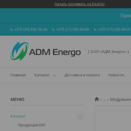
Начать продавать на Deal.by
Про
+375 (33) 392-39-26
+375 (17) 390-39-00
+375 (17) 390-39-01
| ООО «АДМ Энерго» |
Главная
Каталог
Доставка и оплата
Новости
...
Модульное
Каталог
Продукция EKF