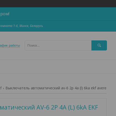
ером!
,комната 1-6, Минск, Беларусь
афик работы
f
Выключатель автоматический av-6 2p 4a (l) 6ka ekf averes
атический AV-6 2P 4A (L) 6kA EKF