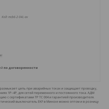
Код:
mcb6-2-04L-av
ты
ней
по договоренности
 размыкает цепь при аварийных токах и защищает проводку,
ях 1P–4P, для сетей переменного и постоянного тока. АДМ
ию с сертификатами ТР ТС 004 и гарантией производителя.
тический выключатель EKF в Минске можно оптом и в розницу