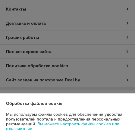
Контакты
Доставка и оплата
График работы
Полная версия сайта
Политика обработки cookies
Сайт создан на платформе Deal.by
Информация для покупателя
Обработка файлов cookie
Юридическое лицо:
ООО «АДМ Энерго»
220037, г. Минск, ул. Аннаева 84/7,комната 1-6
Мы используем файлы cookies для обеспечения удобства
пользователей портала и предоставления персональных
Регистрационный номер ЕГР: 193597061
рекомендаций.
Вы можете настроить файлы cookies или
отключить их.
УНП: 193597061